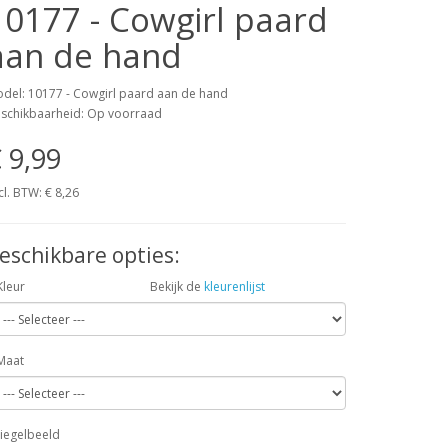
10177 - Cowgirl paard
aan de hand
del: 10177 - Cowgirl paard aan de hand
schikbaarheid: Op voorraad
 9,99
cl. BTW:
€ 8,26
eschikbare opties:
Kleur
Bekijk de
kleurenlijst
Maat
iegelbeeld