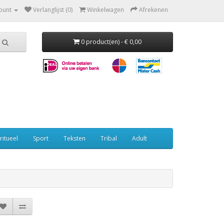
ount
Verlanglijst (0)
Winkelwagen
Afrekenen
0 product(en) - € 0,00
ritueel
Sport
Teksten
Tribal
Adult