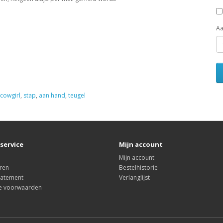
Aa
cowgirl
,
stap
,
aan hand
,
teugel
service
Mijn account
Mijn account
ren
Bestelhistorie
tatement
Verlanglijst
e voorwaarden