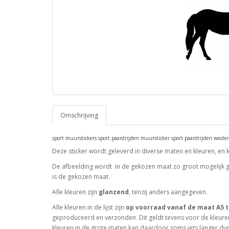
Omschrijving
sport muurstickers sport paardrijden muursticker sport paardrijden west
Deze sticker wordt geleverd in diverse maten en kleuren, en 
De afbeelding wordt in de gekozen maat zo groot mogelijk ge
is de gekozen maat.
Alle kleuren zijn
glanzend
, tenzij anders aangegeven.
Alle kleuren in de lijst zijn
op voorraad vanaf de maat A5 t
geproduceerd en verzonden. Dit geldt tevens voor de kleuren
kleuren in de grote maten kan daardoor soms iets langer dur