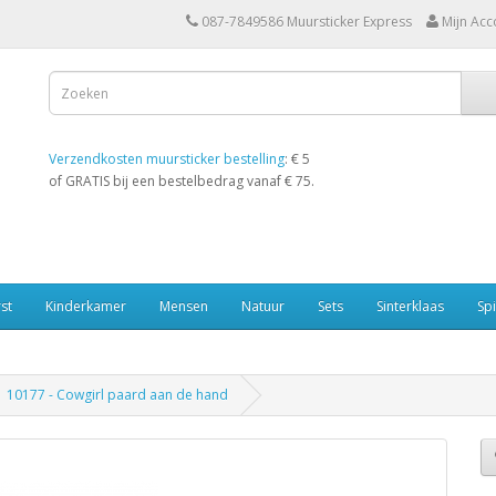
087-7849586 Muursticker Express
Mijn Acc
Verzendkosten muursticker bestelling
: € 5
of GRATIS bij een bestelbedrag vanaf € 75.
st
Kinderkamer
Mensen
Natuur
Sets
Sinterklaas
Spi
10177 - Cowgirl paard aan de hand