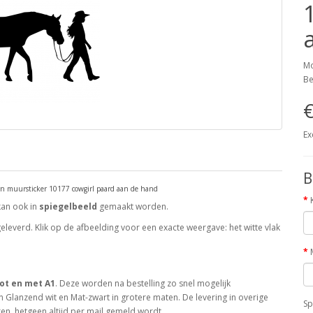
Mo
Be
€
Ex
B
ern muursticker 10177 cowgirl paard aan de hand
kan ook in
spiegelbeeld
gemaakt worden.
leverd. Klik op de afbeelding voor een exacte weergave: het witte vlak
ot en met A1
. Deze worden na bestelling zo snel mogelijk
 Glanzend wit en Mat-zwart in grotere maten. De levering in overige
Sp
en, hetgeen altijd per mail gemeld wordt.