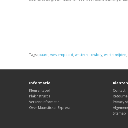
Tags:
paard
,
westernpaard
,
western
,
cowboy
,
westernrijden
,
Informatie
Klanten
Kleurentabel
Contact
Plakinstructie
Retourne
Verzendinformatie
Privacy s
Over Muursticker Express
Algemen
Sitemap