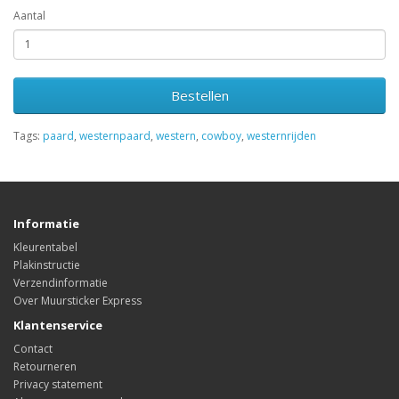
Aantal
Bestellen
Tags:
paard
,
westernpaard
,
western
,
cowboy
,
westernrijden
Informatie
Kleurentabel
Plakinstructie
Verzendinformatie
Over Muursticker Express
Klantenservice
Contact
Retourneren
Privacy statement