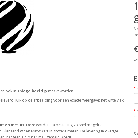
Mo
Be
€
Ex
B
kan ook in
spiegelbeeld
gemaakt worden.
leverd. Klik op de afbeelding voor een exacte weergave: het witte vlak
ot en met A1
. Deze worden na bestelling zo snel mogelijk
 Glanzend wit en Mat-zwart in grotere maten. De levering in overige
Sp
en, hetgeen altijd per mail gemeld wordt.