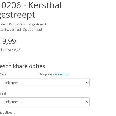
10206 - Kerstbal
gestreept
del: 10206 - Kerstbal gestreept
schikbaarheid: Op voorraad
 9,99
cl. BTW:
€ 8,26
eschikbare opties:
Kleur
Bekijk de
kleurenlijst
Maat
iegelbeeld