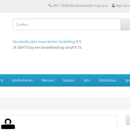
087-7849586 Muursticker Express
Mijn Acc
Verzendkosten muursticker bestelling
: € 5
of GRATIS bij een bestelbedrag vanaf € 75.
st
Kinderkamer
Mensen
Natuur
Sets
Sinterklaas
Spi