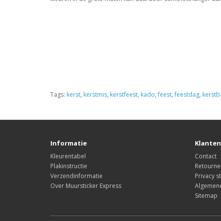
Tags:
kerst
,
kerstmis
,
kerstfeest
,
kado
,
feest
,
feestdag
,
kerstb
Informatie
Klanten
Kleurentabel
Contact
Plakinstructie
Retourne
Verzendinformatie
Privacy s
Over Muursticker Express
Algemen
Sitemap