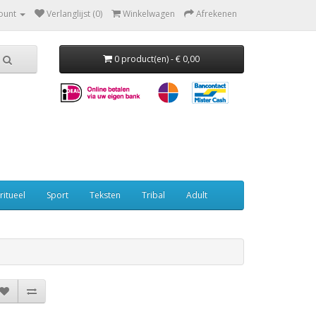
ount
Verlanglijst (0)
Winkelwagen
Afrekenen
0 product(en) - € 0,00
ritueel
Sport
Teksten
Tribal
Adult