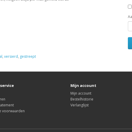
Aa
al
,
versierd
,
gestreept
service
Mijn account
Mijn account
ren
Bestelhistorie
tatement
Verlanglijst
e voorwaarden