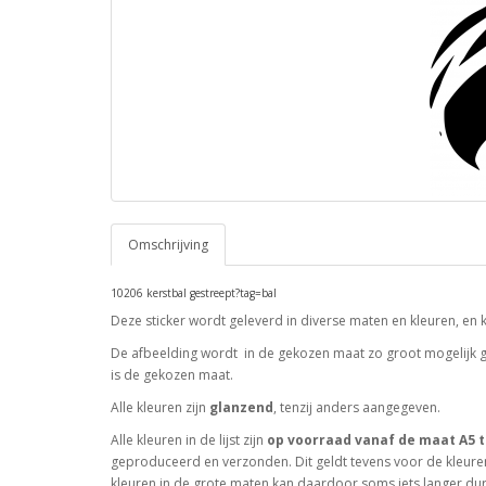
Omschrijving
10206 kerstbal gestreept?tag=bal
Deze sticker wordt geleverd in diverse maten en kleuren, en 
De afbeelding wordt in de gekozen maat zo groot mogelijk ge
is de gekozen maat.
Alle kleuren zijn
glanzend
, tenzij anders aangegeven.
Alle kleuren in de lijst zijn
op voorraad vanaf de maat A5 t
geproduceerd en verzonden. Dit geldt tevens voor de kleuren
kleuren in de grote maten kan daardoor soms iets langer dur