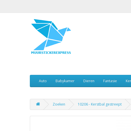
Auto
Babykamer
Dieren
Fantasie
Ker
Zoeken
10206 - Kerstbal gestreept