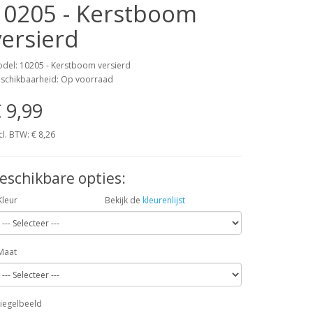
10205 - Kerstboom
versierd
del: 10205 - Kerstboom versierd
schikbaarheid: Op voorraad
 9,99
cl. BTW:
€ 8,26
eschikbare opties:
Kleur
Bekijk de
kleurenlijst
Maat
iegelbeeld