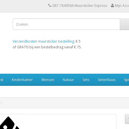
087-7849586 Muursticker Express
Mijn Acc
Verzendkosten muursticker bestelling
: € 5
of GRATIS bij een bestelbedrag vanaf € 75.
st
Kinderkamer
Mensen
Natuur
Sets
Sinterklaas
Spi