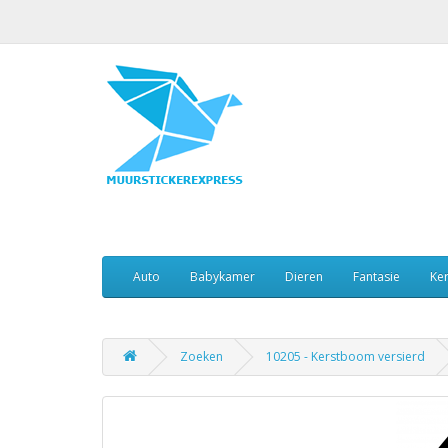
Auto
Babykamer
Dieren
Fantasie
Ker
Zoeken
10205 - Kerstboom versierd