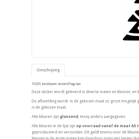
Omschrijving
10205 kerstboom versierd?tag=bal
Deze sticker wordt geleverd in diverse maten en kleuren, en 
De afbeelding wordt in de gekozen maat zo groot mogelijk ge
is de gekozen maat.
Alle kleuren zijn
glanzend
, tenzij anders aangegeven.
Alle kleuren in de lijst zijn
op voorraad vanaf de maat A5 t
geproduceerd en verzonden. Dit geldt tevens voor de kleuren
kleuren in de grote maten kan daardoor soms iets langer dur