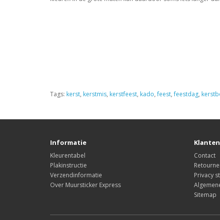
Tags:
kerst
,
kerstmis
,
kerstfeest
,
kado
,
feest
,
feestdag
,
kerst
Informatie
Klanten
Kleurentabel
Contact
Plakinstructie
Retourne
Verzendinformatie
Privacy s
Over Muursticker Express
Algemen
Sitemap