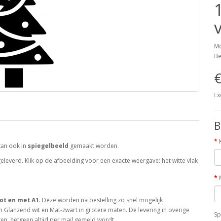
Mo
Be
€
Ex
B
kan ook in
spiegelbeeld
gemaakt worden.
leverd. Klik op de afbeelding voor een exacte weergave: het witte vlak
ot en met A1
. Deze worden na bestelling zo snel mogelijk
 Glanzend wit en Mat-zwart in grotere maten. De levering in overige
Sp
en, hetgeen altijd per mail gemeld wordt.