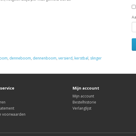
Aa
boom
,
denneboom
,
dennenboom
,
versierd
,
kerstbal
,
slinger
service
Mijn account
Mijn account
ren
Bestelhistorie
tatement
Verlanglijst
e voorwaarden