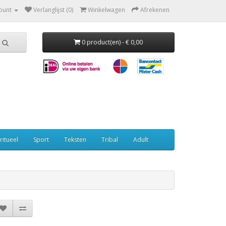
ount
Verlanglijst (0)
Winkelwagen
Afrekenen
0 product(en) - € 0,00
ritueel
Sport
Teksten
Tribal
Adult