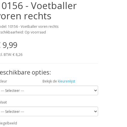
10156 - Voetballer
voren rechts
del: 10156 - Voetballer voren rechts
schikbaarheid: Op voorraad
 9,99
cl. BTW:
€ 8,26
eschikbare opties:
Kleur
Bekijk de
kleurenlijst
Maat
iegelbeeld