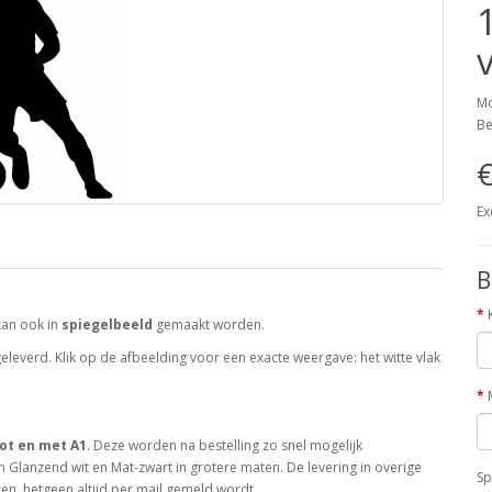
Mo
Be
€
Ex
B
kan ook in
spiegelbeeld
gemaakt worden.
leverd. Klik op de afbeelding voor een exacte weergave: het witte vlak
ot en met A1
. Deze worden na bestelling zo snel mogelijk
 Glanzend wit en Mat-zwart in grotere maten. De levering in overige
Sp
en, hetgeen altijd per mail gemeld wordt.