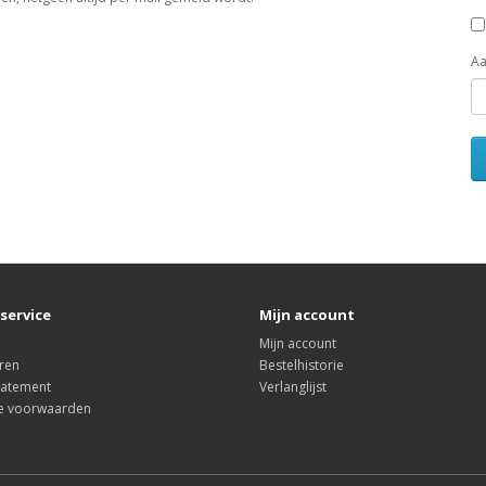
Aa
service
Mijn account
Mijn account
ren
Bestelhistorie
tatement
Verlanglijst
e voorwaarden