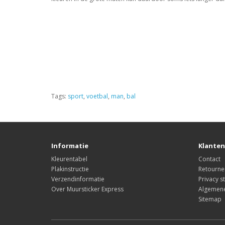
Tags:
sport
,
voetbal
,
man
,
bal
Informatie
Klanten
Kleurentabel
Contact
Plakinstructie
Retourne
Verzendinformatie
Privacy s
Over Muursticker Express
Algemen
Sitemap