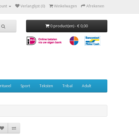
ount
Verlanglijst (0)
Winkelwagen
Afrekenen
0 product(en) - € 0,00
ritueel
Sport
Teksten
Tribal
Adult