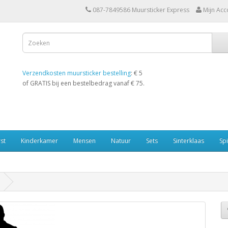
087-7849586 Muursticker Express
Mijn Acc
Verzendkosten muursticker bestelling
: € 5
of GRATIS bij een bestelbedrag vanaf € 75.
st
Kinderkamer
Mensen
Natuur
Sets
Sinterklaas
Spi