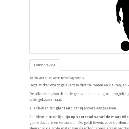
Omschrijving
10156 voetballer voren rechts?tag=voetbal
Deze sticker wordt geleverd in diverse maten en kleuren, en 
De afbeelding wordt in de gekozen maat zo groot mogelijk ge
is de gekozen maat.
Alle kleuren zijn
glanzend
, tenzij anders aangegeven.
Alle kleuren in de lijst zijn
op voorraad vanaf de maat A5 t
geproduceerd en verzonden. Dit geldt tevens voor de kleuren
kleuren in de grote maten kan daardoor soms iets langer dur