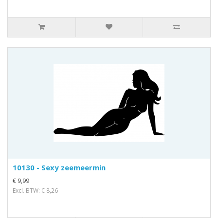
10130 - Sexy zeemeermin
€ 9,99
Excl. BTW: € 8,26