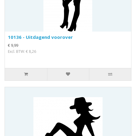
10136 - Uitdagend voorover
€ 9,99
Excl. BTW: € 8,26