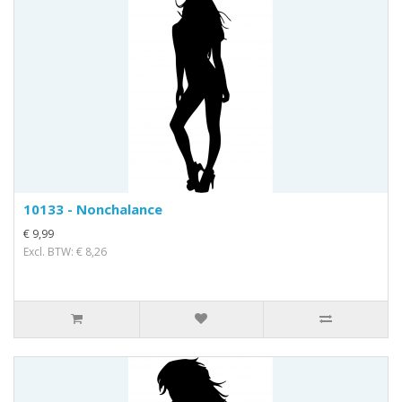
10133 - Nonchalance
€ 9,99
Excl. BTW: € 8,26