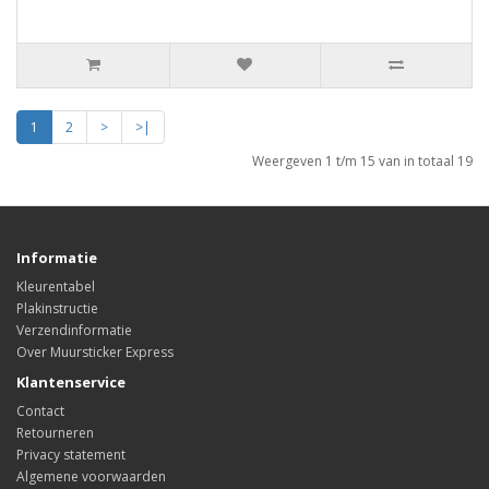
1
2
>
>|
Weergeven 1 t/m 15 van in totaal 19
Informatie
Kleurentabel
Plakinstructie
Verzendinformatie
Over Muursticker Express
Klantenservice
Contact
Retourneren
Privacy statement
Algemene voorwaarden