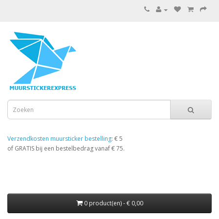
Verzendkosten muursticker bestelling
: € 5
of GRATIS bij een bestelbedrag vanaf € 75.
0 product(en) - € 0,00