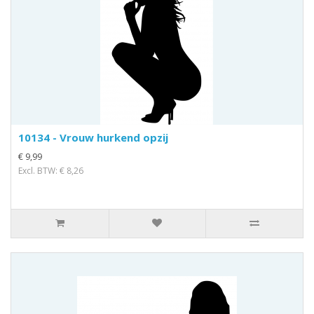
10134 - Vrouw hurkend opzij
€ 9,99
Excl. BTW: € 8,26