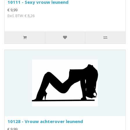
10111 - Sexy vrouw leunend
€ 9,99
Excl. BTW: € 8,26
10128 - Vrouw achterover leunend
€ 9,99