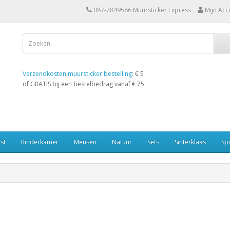
087-7849586 Muursticker Express
Mijn Acc
Verzendkosten muursticker bestelling
: € 5
of GRATIS bij een bestelbedrag vanaf € 75.
st
Kinderkamer
Mensen
Natuur
Sets
Sinterklaas
Spi