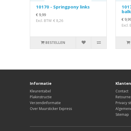
10170 - Springpony links
1017
bal
€ 9,99
€ 9,9
Excl. BTW: € 8,26
Excl.
BESTELLEN
Informatie
Klanten
Kleurentabel
Contact
Plakinstructie
Retourne
Verzendinformatie
Privacy s
Over Muursticker Express
Algemen
Sitemap