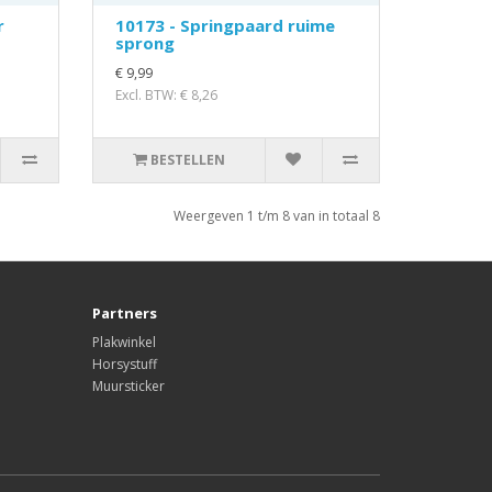
r
10173 - Springpaard ruime
sprong
€ 9,99
Excl. BTW: € 8,26
BESTELLEN
Weergeven 1 t/m 8 van in totaal 8
Partners
Plakwinkel
Horsystuff
Muursticker