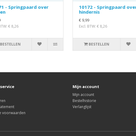
1 - Springpaard over
10172 - Springpaard ove
ken
hindernis
9
€ 9,99
 BTW: € 8,26
Excl. BTW: € 8,26
BESTELLEN
BESTELLEN
service
Mijn account
Mijn account
ren
Bestelhistorie
tatement
Verlanglijst
e voorwaarden