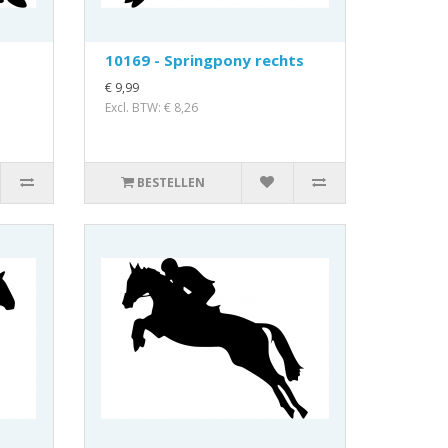
10169 - Springpony rechts
€ 9,99
Excl. BTW: € 8,26
BESTELLEN