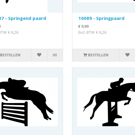
7 - Springend paard
10089 - Springpaard
9
€ 9,99
 BTW: € 8,26
Excl. BTW: € 8,26
BESTELLEN
BESTELLEN