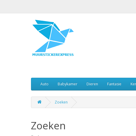
Auto
Babykamer
Dieren
Fantasie
Ker
Zoeken
Zoeken