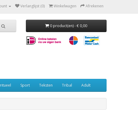
ount
Verlanglijst (0)
Winkelwagen
Afrekenen
0 product(en) - € 0,00
ritueel
Sport
Teksten
Tribal
Adult