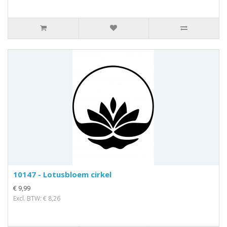
10147 - Lotusbloem cirkel
€ 9,99
Excl. BTW: € 8,26