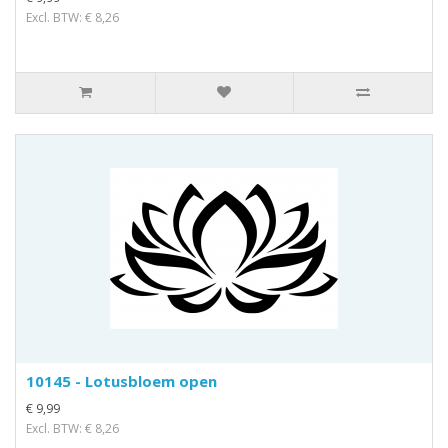
Excl. BTW: € 8,26
10145 - Lotusbloem open
€ 9,99
Excl. BTW: € 8,26