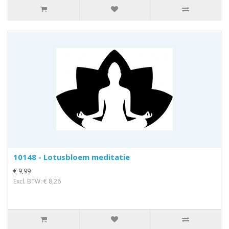
10148 - Lotusbloem meditatie
€ 9,99
Excl. BTW: € 8,26